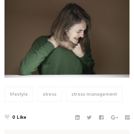
lifestyle
stress
stress management
0
Like