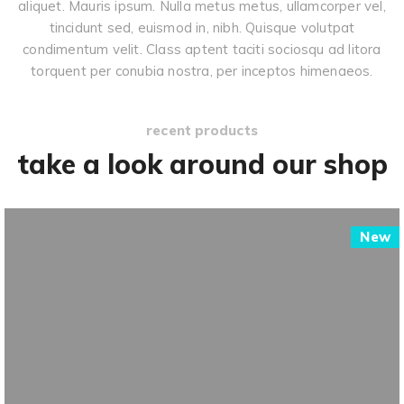
aliquet. Mauris ipsum. Nulla metus metus, ullamcorper vel,
tincidunt sed, euismod in, nibh. Quisque volutpat
condimentum velit. Class aptent taciti sociosqu ad litora
torquent per conubia nostra, per inceptos himenaeos.
recent products
take a look around our shop
New