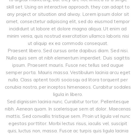
skill set. Using an interactive approach, they can adapt to
any project or situation and alway. Lorem ipsum dolor sit
amet, consectetur adipiscing elit, sed do eiusmod tempor
incididunt ut labore et dolore magna aliqua. Ut enim ad
minim venia, quis nostrud exercitation ullamco laboris nisi
ut aliquip ex ea commodo consequat.
Praesent libero. Sed cursus ante dapibus diam. Sed nisi.
Nulla quis sem at nibh elementum imperdiet. Duis sagittis
ipsum. Praesent mauris. Fusce nec tellus sed augue
semper porta. Mauris massa. Vestibulum lacinia arcu eget
nulla. Class aptent taciti sociosqu ad litora torquent per
conubia nostra, per inceptos himenaeos. Curabitur sodales
ligula in libero.
Sed dignissim lacinia nunc. Curabitur tortor. Pellentesque
nibh. Aenean quam. In scelerisque sem at dolor. Maecenas
mattis. Sed convallis tristique sem. Proin ut ligula vel nunc
egestas porttitor. Morbi lectus risus, iaculis vel, suscipit
quis, luctus non, massa. Fusce ac turpis quis ligula lacinia